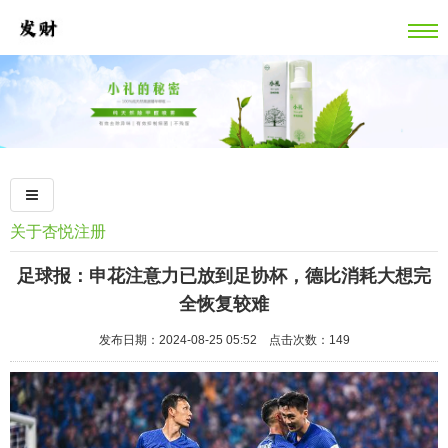
关于杏悦注册
足球报：申花注意力已放到足协杯，德比消耗大想完
全恢复较难
发布日期：2024-08-25 05:52 点击次数：149