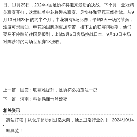
日。11月25日，2024中国足协杯将迎来最后的决战。下个月，亚冠精
英联赛开打，这意味着申花将迎来联赛、足协杯和亚冠三线作战。从9
月13日到28日的约半个月，申花将有5场比赛，平均3天一场的节奏，
难度可想而知。申花的国脚则更加辛苦，接下去的联赛间歇期，他们
要马不停蹄前往国足报到，出战9月5日客场挑战日本、9月10日主场
对阵沙特的两场世预赛18强赛。
上一篇：
国安：联赛难提升，足协杯必须孤注一掷
下一篇：
河南：科创局面悄然嬗变
相关资讯
惠达灯塔｜从仓库起步到过亿大商，她是卫浴行业的巾
2024/10/14
帼典范！